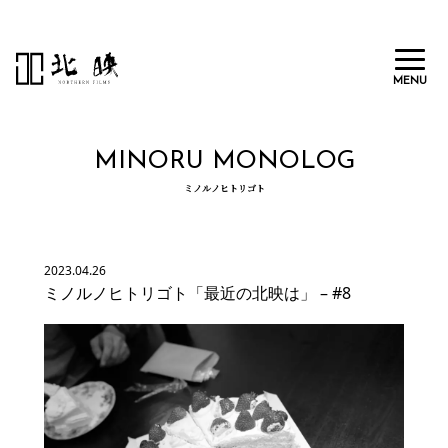
MENU
MINORU MONOLOG
北映とは
ミノルノヒトリゴト
メンバー
制作実績
2023.04.26
ミノルノヒトリゴト「最近の北映は」 – #8
採用情報
ニュース
お問い合わせ