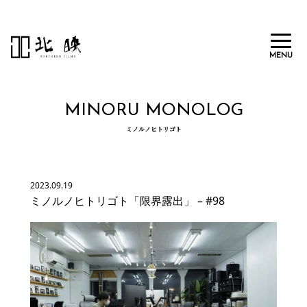
MENU
MINORU MONOLOG
北映とは
ミノルノヒトリゴト
メンバー
制作実績
2023.09.19
ミノルノヒトリゴト「限界露出」 – #98
採用情報
ニュース
お問い合わせ